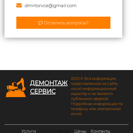
dmntsrvce@gmail.com
Остались вопросы?
2023 © Вся информация,
ДЕМОНТАЖ
представленная на сайте,
носит информационный
СЕРВИС
характер и не является
публичной офертой.
Подробная информации по
телефону или электронной
почте.
Услуги
Наши работы
Цены
Контакты