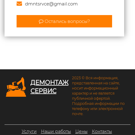
dmntsrvce@gmail.com
Остались вопросы?
2023 © Вся информация,
ДЕМОНТАЖ
представленная на сайте,
носит информационный
СЕРВИС
характер и не является
публичной офертой.
Подробная информации по
телефону или электронной
почте.
Услуги
Наши работы
Цены
Контакты