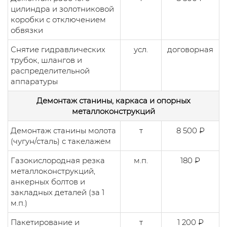
цилиндра и золотниковой
коробки с отключением
обвязки
Снятие гидравлических
усл.
договорная
трубок, шлангов и
распределительной
аппаратуры
Демонтаж станины, каркаса и опорных
металлоконструкций
Демонтаж станины молота
т
8 500 ₽
(чугун/сталь) с такелажем
Газокислородная резка
м.п.
180 ₽
металлоконструкций,
анкерных болтов и
закладных деталей (за 1
м.п.)
Пакетирование и
т
1 200 ₽