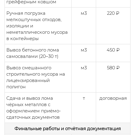
грейферным ковшом
Ручная погрузка
м3
220 ₽
мелкоштучных отходов,
изоляции и
неметаллического мусора
в контейнеры
Вывоз бетонного лома
м3
450 ₽
самосвалами (20–30 т)
Вывоз смешанного
м3
580 ₽
строительного мусора на
лицензированный
полигон
Сдача и вывоз лома
т
договорная
чёрных металлов с
оформлением приёмо-
сдаточных документов
Финальные работы и отчётная документация