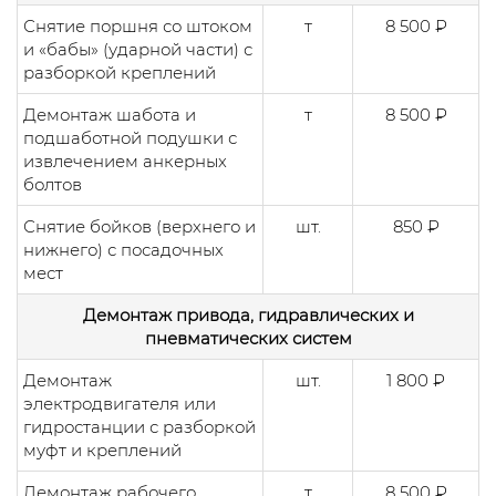
Снятие поршня со штоком
т
8 500 ₽
и «бабы» (ударной части) с
разборкой креплений
Демонтаж шабота и
т
8 500 ₽
подшаботной подушки с
извлечением анкерных
болтов
Снятие бойков (верхнего и
шт.
850 ₽
нижнего) с посадочных
мест
Демонтаж привода, гидравлических и
пневматических систем
Демонтаж
шт.
1 800 ₽
электродвигателя или
гидростанции с разборкой
муфт и креплений
Демонтаж рабочего
т
8 500 ₽