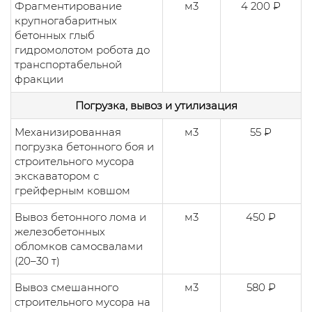
Фрагментирование
м3
4 200 ₽
крупногабаритных
бетонных глыб
гидромолотом робота до
транспортабельной
фракции
Погрузка, вывоз и утилизация
Механизированная
м3
55 ₽
погрузка бетонного боя и
строительного мусора
экскаватором с
грейферным ковшом
Вывоз бетонного лома и
м3
450 ₽
железобетонных
обломков самосвалами
(20–30 т)
Вывоз смешанного
м3
580 ₽
строительного мусора на