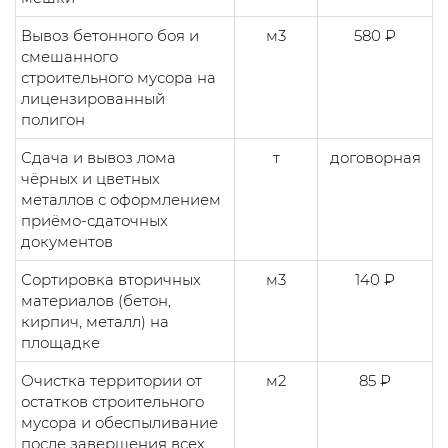
Вывоз бетонного боя и
м3
580 ₽
смешанного
строительного мусора на
лицензированный
полигон
Сдача и вывоз лома
т
договорная
чёрных и цветных
металлов с оформлением
приёмо-сдаточных
документов
Сортировка вторичных
м3
140 ₽
материалов (бетон,
кирпич, металл) на
площадке
Очистка территории от
м2
85 ₽
остатков строительного
мусора и обеспыливание
после завершения всех